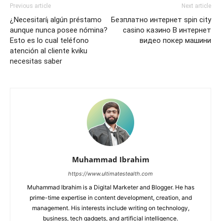
Previous article
Next article
¿Necesitarí¡ algún préstamo
Безплатно интернет spin city
aunque nunca posee nómina?
casino казино В интернет
Esto es lo cual teléfono
видео покер машини
atención al cliente kviku
necesitas saber
Muhammad Ibrahim
https://www.ultimatestealth.com
Muhammad Ibrahim is a Digital Marketer and Blogger. He has
prime-time expertise in content development, creation, and
management. His interests include writing on technology,
business, tech gadgets, and artificial intelligence.