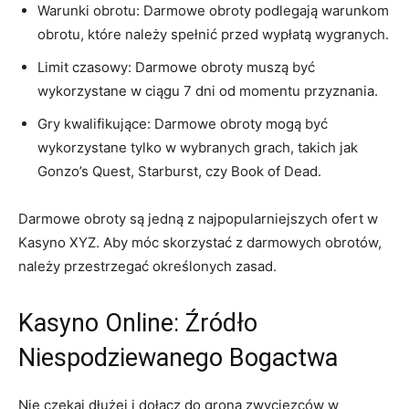
Warunki obrotu: Darmowe obroty podlegają warunkom
obrotu, które należy spełnić przed wypłatą wygranych.
Limit czasowy: Darmowe obroty muszą być
wykorzystane w ciągu 7 dni od momentu przyznania.
Gry kwalifikujące: Darmowe obroty mogą być
wykorzystane tylko w wybranych grach, takich jak
Gonzo’s Quest, Starburst, czy Book of Dead.
Darmowe obroty są jedną z najpopularniejszych ofert w
Kasyno XYZ. Aby móc skorzystać z darmowych obrotów,
należy przestrzegać określonych zasad.
Kasyno Online: Źródło
Niespodziewanego Bogactwa
Nie czekaj dłużej i dołącz do grona zwycięzców w