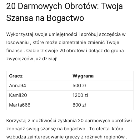
20 Darmowych Obrotów: Twoja
Szansa na Bogactwo
Wykorzystaj swoje umiejętności i spróbuj szczęścia w
losowaniu , które może diametralnie zmienić Twoje
finanse . Odbierz swoje 20 obrotów i dołącz do grona
zwycięzców już dzisiaj!
Gracz
Wygrana
Anna94
500 zł
Kamil20
1200 zł
Marta666
800 zł
Korzystaj z możliwości zyskania 20 darmowych obrotów i
zdobądź swoją szansę na bogactwo . To oferta, która
wzbudza zainteresowanie graczy z różnych regionów .