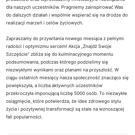
dla naszych uczestników. Pragniemy zainspirować Was
do dalszych działań i wspólnie wspierać się na drodze do
realizacji marzeń i celów życiowych.
Zapraszamy do przywitania nowego miesiąca z pełnymi
radości i optymizmu sercem! Akcja „Znajdź Swoje
Szczęście” zbliża się do kulminacyjnego momentu
podsumowania, podczas którego podzielimy się
niezwykłymi wynikami oraz planami na przyszłość. W
ciągu ostatnich miesięcy nasza społeczność znacząco się
powiększyła, a liczba aktywnych uczestników
przekroczyła imponującą liczbę 5000 osób. To niezwykłe
osiągnięcie, które potwierdza, że idee zdrowego stylu
życia i pozytywnej transformacji są stale na wznoszącej
fali popularności.