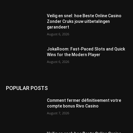
Veilig en snel: hoe Beste Online Casino
Zonder Cruks jouw uitbetalingen
garandeert
August 6, 2026
JokaRoom: Fast‑Paced Slots and Quick
Wins for the Modern Player
August 6, 2026
POPULAR POSTS
Comment fermer définitivement votre
compte bonus Rivo Casino
August 7, 2026