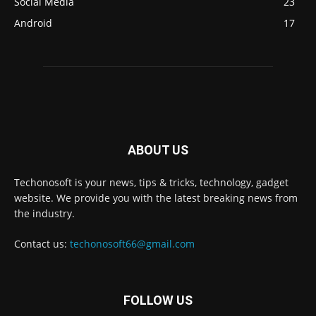
Social Media
23
Android
17
ABOUT US
Techonosoft is your news, tips & tricks, technology, gadget
website. We provide you with the latest breaking news from
the industry.
Contact us:
techonosoft66@gmail.com
FOLLOW US