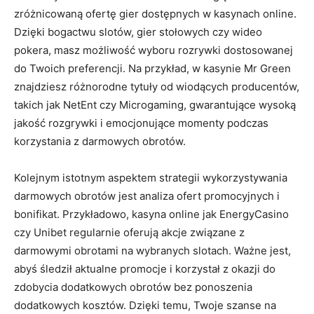
zróżnicowaną ofertę gier dostępnych w kasynach online.
Dzięki bogactwu slotów, gier stołowych czy wideo
pokera, masz możliwość wyboru rozrywki dostosowanej
do Twoich preferencji. Na przykład, w kasynie Mr Green
znajdziesz różnorodne tytuły od wiodących producentów,
takich jak NetEnt czy Microgaming, gwarantujące wysoką
jakość rozgrywki i emocjonujące momenty podczas
korzystania z darmowych obrotów.
Kolejnym istotnym aspektem strategii wykorzystywania
darmowych obrotów jest analiza ofert promocyjnych i
bonifikat. Przykładowo, kasyna online jak EnergyCasino
czy Unibet regularnie oferują akcje związane z
darmowymi obrotami na wybranych slotach. Ważne jest,
abyś śledził aktualne promocje i korzystał z okazji do
zdobycia dodatkowych obrotów bez ponoszenia
dodatkowych kosztów. Dzięki temu, Twoje szanse na