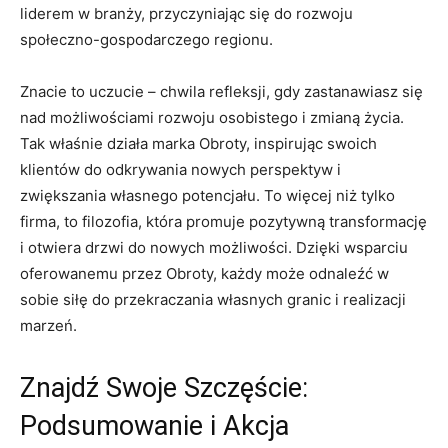
liderem w branży, przyczyniając się do rozwoju
społeczno-gospodarczego regionu.
Znacie to uczucie – chwila refleksji, gdy zastanawiasz się
nad możliwościami rozwoju osobistego i zmianą życia.
Tak właśnie działa marka Obroty, inspirując swoich
klientów do odkrywania nowych perspektyw i
zwiększania własnego potencjału. To więcej niż tylko
firma, to filozofia, która promuje pozytywną transformację
i otwiera drzwi do nowych możliwości. Dzięki wsparciu
oferowanemu przez Obroty, każdy może odnaleźć w
sobie siłę do przekraczania własnych granic i realizacji
marzeń.
Znajdź Swoje Szczęście:
Podsumowanie i Akcja