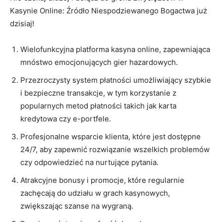
Kasynie Online: Źródło Niespodziewanego Bogactwa już
dzisiaj!
Wielofunkcyjna platforma kasyna online, zapewniająca
mnóstwo emocjonujących gier hazardowych.
Przezroczysty system płatności umożliwiający szybkie
i bezpieczne transakcje, w tym korzystanie z
popularnych metod płatności takich jak karta
kredytowa czy e-portfele.
Profesjonalne wsparcie klienta, które jest dostępne
24/7, aby zapewnić rozwiązanie wszelkich problemów
czy odpowiedzieć na nurtujące pytania.
Atrakcyjne bonusy i promocje, które regularnie
zachęcają do udziału w grach kasynowych,
zwiększając szanse na wygraną.