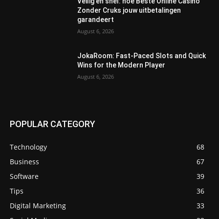
Veilig en snel: hoe Beste Online Casino
Zonder Cruks jouw uitbetalingen
garandeert
August 6, 2026
JokaRoom: Fast‑Paced Slots and Quick
Wins for the Modern Player
August 6, 2026
POPULAR CATEGORY
Technology
68
Business
67
Software
39
Tips
36
Digital Marketing
33