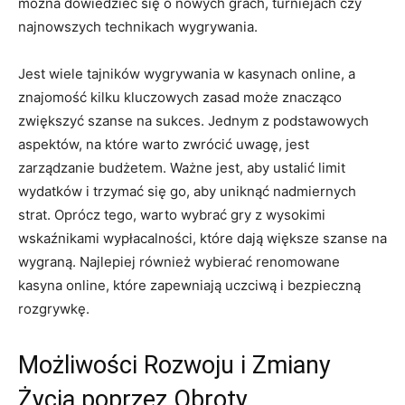
można dowiedzieć się o nowych grach, turniejach czy
najnowszych technikach wygrywania.
Jest wiele tajników wygrywania w kasynach online, a
znajomość kilku kluczowych zasad może znacząco
zwiększyć szanse na sukces. Jednym z podstawowych
aspektów, na które warto zwrócić uwagę, jest
zarządzanie budżetem. Ważne jest, aby ustalić limit
wydatków i trzymać się go, aby uniknąć nadmiernych
strat. Oprócz tego, warto wybrać gry z wysokimi
wskaźnikami wypłacalności, które dają większe szanse na
wygraną. Najlepiej również wybierać renomowane
kasyna online, które zapewniają uczciwą i bezpieczną
rozgrywkę.
Możliwości Rozwoju i Zmiany
Życia poprzez Obroty