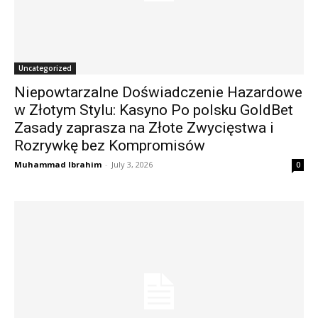
Uncategorized
Niepowtarzalne Doświadczenie Hazardowe
w Złotym Stylu: Kasyno Po polsku GoldBet
Zasady zaprasza na Złote Zwycięstwa i
Rozrywkę bez Kompromisów
Muhammad Ibrahim
-
July 3, 2026
0