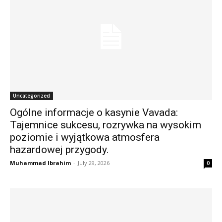
Uncategorized
Ogólne informacje o kasynie Vavada:
Tajemnice sukcesu, rozrywka na wysokim
poziomie i wyjątkowa atmosfera
hazardowej przygody.
Muhammad Ibrahim
-
July 29, 2026
0