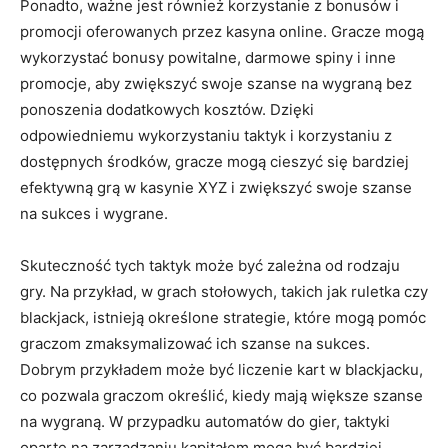
Ponadto, ważne jest również korzystanie z bonusów i
promocji oferowanych przez kasyna online. Gracze mogą
wykorzystać bonusy powitalne, darmowe spiny i inne
promocje, aby zwiększyć swoje szanse na wygraną bez
ponoszenia dodatkowych kosztów. Dzięki
odpowiedniemu wykorzystaniu taktyk i korzystaniu z
dostępnych środków, gracze mogą cieszyć się bardziej
efektywną grą w kasynie XYZ i zwiększyć swoje szanse
na sukces i wygrane.
Skuteczność tych taktyk może być zależna od rodzaju
gry. Na przykład, w grach stołowych, takich jak ruletka czy
blackjack, istnieją określone strategie, które mogą pomóc
graczom zmaksymalizować ich szanse na sukces.
Dobrym przykładem może być liczenie kart w blackjacku,
co pozwala graczom określić, kiedy mają większe szanse
na wygraną. W przypadku automatów do gier, taktyki
oparte na zarządzaniu kapitałem mogą być bardziej