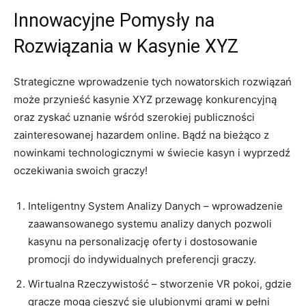
Innowacyjne Pomysły na
Rozwiązania w Kasynie XYZ
Strategiczne wprowadzenie tych nowatorskich rozwiązań
może przynieść kasynie XYZ przewagę konkurencyjną
oraz zyskać uznanie wśród szerokiej publiczności
zainteresowanej hazardem online. Bądź na bieżąco z
nowinkami technologicznymi w świecie kasyn i wyprzedź
oczekiwania swoich graczy!
Inteligentny System Analizy Danych – wprowadzenie
zaawansowanego systemu analizy danych pozwoli
kasynu na personalizację oferty i dostosowanie
promocji do indywidualnych preferencji graczy.
Wirtualna Rzeczywistość – stworzenie VR pokoi, gdzie
gracze mogą cieszyć się ulubionymi grami w pełni