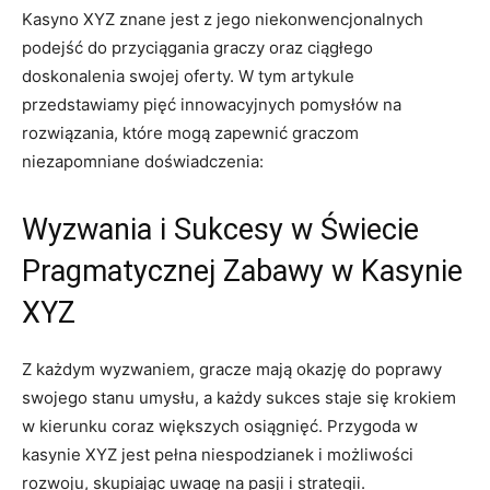
Kasyno XYZ znane jest z jego niekonwencjonalnych
podejść do przyciągania graczy oraz ciągłego
doskonalenia swojej oferty. W tym artykule
przedstawiamy pięć innowacyjnych pomysłów na
rozwiązania, które mogą zapewnić graczom
niezapomniane doświadczenia:
Wyzwania i Sukcesy w Świecie
Pragmatycznej Zabawy w Kasynie
XYZ
Z każdym wyzwaniem, gracze mają okazję do poprawy
swojego stanu umysłu, a każdy sukces staje się krokiem
w kierunku coraz większych osiągnięć. Przygoda w
kasynie XYZ jest pełna niespodzianek i możliwości
rozwoju, skupiając uwagę na pasji i strategii.