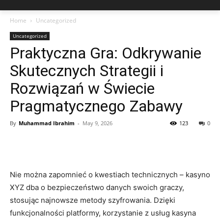
Home
Uncategorized
Uncategorized
Praktyczna Gra: Odkrywanie
Skutecznych Strategii i
Rozwiązań w Świecie
Pragmatycznego Zabawy
By
Muhammad Ibrahim
-
May 9, 2026
123
0
Nie można zapomnieć o kwestiach technicznych – kasyno
XYZ dba o bezpieczeństwo danych swoich graczy,
stosując najnowsze metody szyfrowania. Dzięki
funkcjonalności platformy, korzystanie z usług kasyna