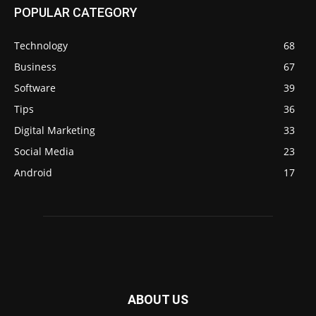
POPULAR CATEGORY
Technology
68
Business
67
Software
39
Tips
36
Digital Marketing
33
Social Media
23
Android
17
ABOUT US