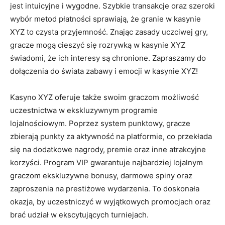
jest intuicyjne i wygodne. Szybkie transakcje oraz szeroki
wybór metod płatności sprawiają, że granie w kasynie
XYZ to czysta przyjemność. Znając zasady uczciwej gry,
gracze mogą cieszyć się rozrywką w kasynie XYZ
świadomi, że ich interesy są chronione. Zapraszamy do
dołączenia do świata zabawy i emocji w kasynie XYZ!
Kasyno XYZ oferuje także swoim graczom możliwość
uczestnictwa w ekskluzywnym programie
lojalnościowym. Poprzez system punktowy, gracze
zbierają punkty za aktywność na platformie, co przekłada
się na dodatkowe nagrody, premie oraz inne atrakcyjne
korzyści. Program VIP gwarantuje najbardziej lojalnym
graczom ekskluzywne bonusy, darmowe spiny oraz
zaproszenia na prestiżowe wydarzenia. To doskonała
okazja, by uczestniczyć w wyjątkowych promocjach oraz
brać udział w ekscytujących turniejach.