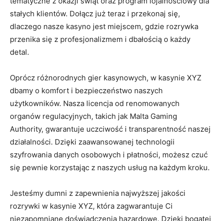
tematyczne z okazji świąt oraz program lojalnościowy dla
stałych klientów. Dołącz już teraz i przekonaj się,
dlaczego nasze kasyno jest miejscem, gdzie rozrywka
przenika się z profesjonalizmem i dbałością o każdy
detal.
Oprócz różnorodnych gier kasynowych, w kasynie XYZ
dbamy o komfort i bezpieczeństwo naszych
użytkowników. Nasza licencja od renomowanych
organów regulacyjnych, takich jak Malta Gaming
Authority, gwarantuje uczciwość i transparentność naszej
działalności. Dzięki zaawansowanej technologii
szyfrowania danych osobowych i płatności, możesz czuć
się pewnie korzystając z naszych usług na każdym kroku.
Jesteśmy dumni z zapewnienia najwyższej jakości
rozrywki w kasynie XYZ, która zagwarantuje Ci
niezapomniane doświadczenia hazardowe. Dzięki bogatej