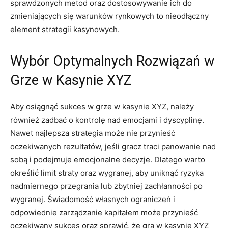
sprawdzonych metod oraz dostosowywanie ich do
zmieniających się warunków rynkowych to nieodłączny
element strategii kasynowych.
Wybór Optymalnych Rozwiązań w
Grze w Kasynie XYZ
Aby osiągnąć sukces w grze w kasynie XYZ, należy
również zadbać o kontrolę nad emocjami i dyscyplinę.
Nawet najlepsza strategia może nie przynieść
oczekiwanych rezultatów, jeśli gracz traci panowanie nad
sobą i podejmuje emocjonalne decyzje. Dlatego warto
określić limit straty oraz wygranej, aby uniknąć ryzyka
nadmiernego przegrania lub zbytniej zachłanności po
wygranej. Świadomość własnych ograniczeń i
odpowiednie zarządzanie kapitałem może przynieść
oczekiwany sukces oraz sprawić, że gra w kasynie XYZ