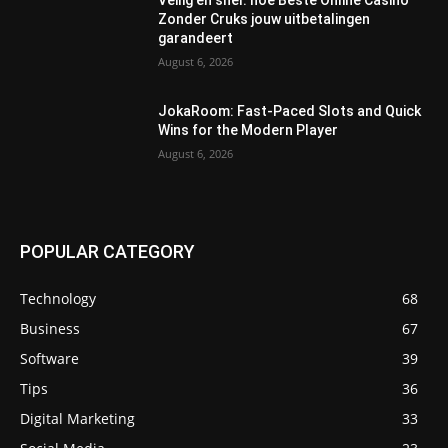
Zonder Cruks jouw uitbetalingen
garandeert
August 6, 2026
JokaRoom: Fast‑Paced Slots and Quick
Wins for the Modern Player
August 6, 2026
POPULAR CATEGORY
Technology
68
Business
67
Software
39
Tips
36
Digital Marketing
33