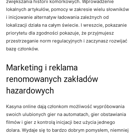
zwiększania historii komórkowych. Wprowadzenie
lokalnych artykułów, pomocy w zakresie wielu słowników
i inicjowanie alternatyw ładowania zależnych od
lokalizacji działa na całym świecie. I wreszcie, pokazanie
priorytetu dla zgodności pokazuje, że przyjmujesz
przestrzeganie norm regulacyjnych i zaczynasz rozwijać
bazę członków.
Marketing i reklama
renomowanych zakładów
hazardowych
Kasyna online dają członkom możliwość wypróbowania
swoich ulubionych gier na automatach, gier obstawiania
filmów i gier z kontrolą inicjacji bez użycia jednego
dolara. Wydaje się to bardzo dobrym pomysłem, niemniej