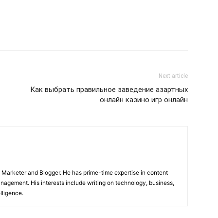
Next article
Как выбрать правильное заведение азартных
онлайн казино игр онлайн
m
 Marketer and Blogger. He has prime-time expertise in content
agement. His interests include writing on technology, business,
elligence.