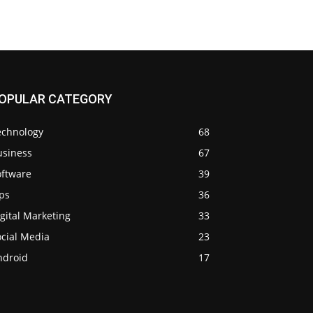
OPULAR CATEGORY
echnology
68
usiness
67
oftware
39
ps
36
gital Marketing
33
ocial Media
23
ndroid
17