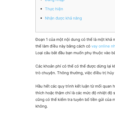
Thực hiện
Nhận được khả năng
Đoạn 1 của một nội dung có thể là một khả
thể làm điều này bằng cách có
vay online n
Loại câu bắt đầu bạn muốn phụ thuộc vào bất
Các khoản phí có thể có thể được dừng lại kh
trò chuyện.
Thông thường, việc điều trị hủy 
Hầu hết các quy trình kết luận từ mối quan h
thích hoặc thậm chí là các mức độ nhiệt độ 
cũng có thể kiểm tra tuyên bố tiền gửi của m
không.