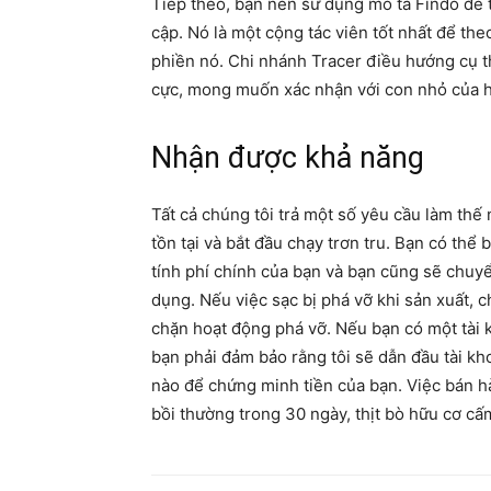
Tiếp theo, bạn nên sử dụng mô tả Findo để 
cập. Nó là một cộng tác viên tốt nhất để th
phiền nó. Chi nhánh Tracer điều hướng cụ t
cực, mong muốn xác nhận với con nhỏ của h
Nhận được khả năng
Tất cả chúng tôi trả một số yêu cầu làm thế n
tồn tại và bắt đầu chạy trơn tru. Bạn có th
tính phí chính của bạn và bạn cũng sẽ chuyển
dụng. Nếu việc sạc bị phá vỡ khi sản xuất, 
chặn hoạt động phá vỡ. Nếu bạn có một tài 
bạn phải đảm bảo rằng tôi sẽ dẫn đầu tài k
nào để chứng minh tiền của bạn. Việc bán h
bồi thường trong 30 ngày, thịt bò hữu cơ cấ