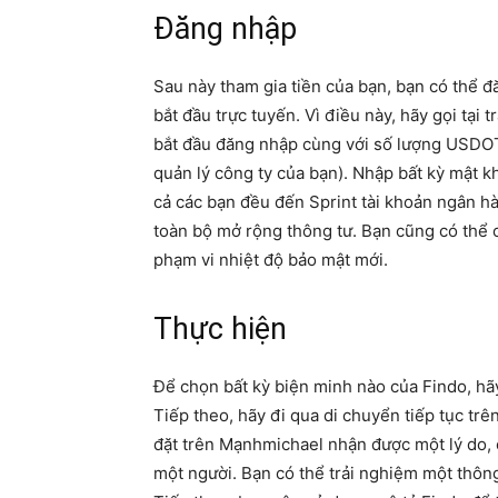
Đăng nhập
Sau này tham gia tiền của bạn, bạn có thể đ
bắt đầu trực tuyến. Vì điều này, hãy gọi tại 
bắt đầu đăng nhập cùng với số lượng USDOT 
quản lý công ty của bạn). Nhập bất kỳ mật 
cả các bạn đều đến Sprint tài khoản ngân h
toàn bộ mở rộng thông tư. Bạn cũng có thể 
phạm vi nhiệt độ bảo mật mới.
Thực hiện
Để chọn bất kỳ biện minh nào của Findo, h
Tiếp theo, hãy đi qua di chuyển tiếp tục tr
đặt trên Mạnhmichael nhận được một lý do, 
một người. Bạn có thể trải nghiệm một thôn