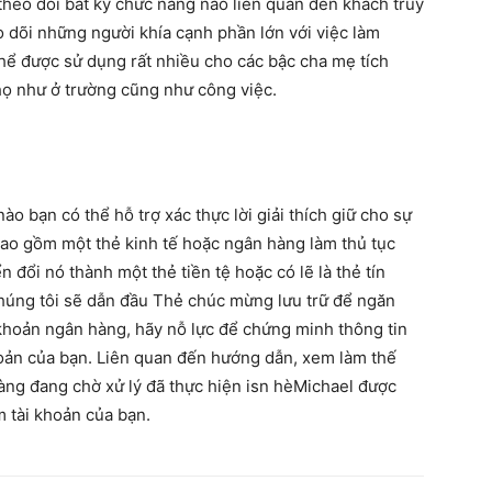
theo dõi bất kỳ chức năng nào liên quan đến khách truy
eo dõi những người khía cạnh phần lớn với việc làm
hể được sử dụng rất nhiều cho các bậc cha mẹ tích
ọ như ở trường cũng như công việc.
ào bạn có thể hỗ trợ xác thực lời giải thích giữ cho sự
ể bao gồm một thẻ kinh tế hoặc ngân hàng làm thủ tục
 đổi nó thành một thẻ tiền tệ hoặc có lẽ là thẻ tín
chúng tôi sẽ dẫn đầu Thẻ chúc mừng lưu trữ để ngăn
khoản ngân hàng, hãy nỗ lực để chứng minh thông tin
hoản của bạn. Liên quan đến hướng dẫn, xem làm thế
àng đang chờ xử lý đã thực hiện isn hèMichael được
m tài khoản của bạn.