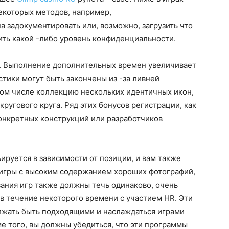
некоторых методов, например,
 задокументировать или, возможно, загрузить что
чить какой -либо уровень конфиденциальности.
м. Выполнение дополнительных времен увеличивает
стики могут быть закончены из -за ливней
 том числе коллекцию нескольких идентичных икон,
ругового круга. Ряд этих бонусов регистрации, как
 конкретных конструкций или разработчиков
ируется в зависимости от позиции, и вам также
оигры с высоким содержанием хороших фотографий,
ания игр также должны течь одинаково, очень
 в течение некоторого времени с участием HR. Эти
лжать быть подходящими и наслаждаться играми
е того, вы должны убедиться, что эти программы