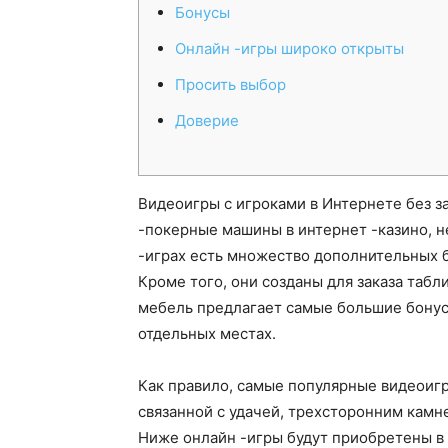
Бонусы
Онлайн -игры широко открыты
Просить выбор
Доверие
Видеоигры с игроками в Интернете без за
-покерные машины в интернет -казино, 
-играх есть множество дополнительных б
Кроме того, они созданы для заказа табл
мебель предлагает самые большие бонус
отдельных местах.
Как правило, самые популярные видеоигр
связанной с удачей, трехсторонним камн
Ниже онлайн -игры будут приобретены в 