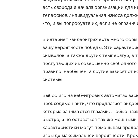
есть свобода и начала организации для 
телефонов.Индивидуальная износа должна
-то, и вы попробуете их, если не ограни
В интернет -видеоиграх есть много фор
вашу вероятность победы. Эти характери
символов, а также других температур, в
поступающих из совершенно свободного к
правило, необычен, а другие зависят от
системы.
Выбор игр на веб-игровых автоматах варь
необходимо найти, что предлагает виде
которые занимаются глазами. Любые назв
быстро, а не оставаться так же мощными
характеристики могут помочь вам продо
игры до максимальной вероятности. Кром