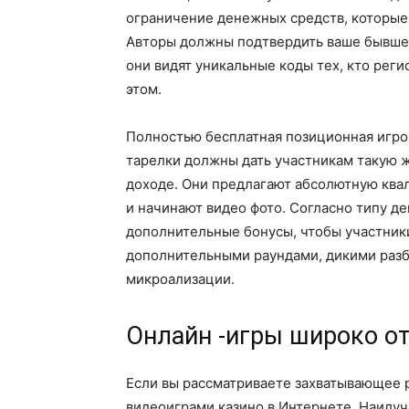
ограничение денежных средств, которые 
Авторы должны подтвердить ваше бывшее
они видят уникальные коды тех, кто рег
этом.
Полностью бесплатная позиционная игров
тарелки должны дать участникам такую 
доходе. Они предлагают абсолютную ква
и начинают видео фото. Согласно типу де
дополнительные бонусы, чтобы участники
дополнительными раундами, дикими разб
микроализации.
Онлайн -игры широко о
Если вы рассматриваете захватывающее 
видеоиграми казино в Интернете. Наилу