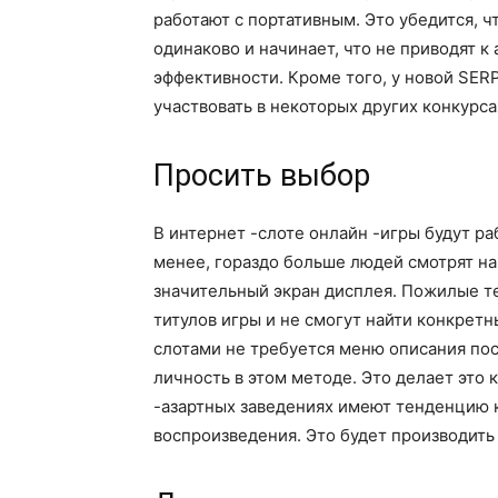
работают с портативным. Это убедится, 
одинаково и начинает, что не приводят к
эффективности. Кроме того, у новой SERP
участвовать в некоторых других конкурсах
Просить выбор
В интернет -слоте онлайн -игры будут р
менее, гораздо больше людей смотрят н
значительный экран дисплея. Пожилые т
титулов игры и не смогут найти конкрет
слотами не требуется меню описания пос
личность в этом методе. Это делает это 
-азартных заведениях имеют тенденцию к 
воспроизведения. Это будет производить