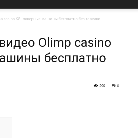
mp casino KG -покерные машины бесплатно без тарелки
видео Olimp casino
машины бесплатно
200
0