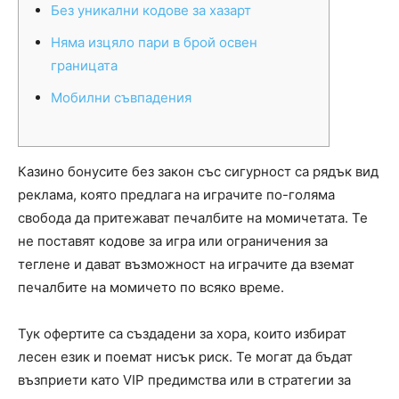
Без уникални кодове за хазарт
Няма изцяло пари в брой освен
границата
Мобилни съвпадения
Казино бонусите без закон със сигурност са рядък вид
реклама, която предлага на играчите по-голяма
свобода да притежават печалбите на момичетата. Те
не поставят кодове за игра или ограничения за
теглене и дават възможност на играчите да вземат
печалбите на момичето по всяко време.
Тук офертите са създадени за хора, които избират
лесен език и поемат нисък риск.
Те могат да бъдат
възприети като VIP предимства или в стратегии за