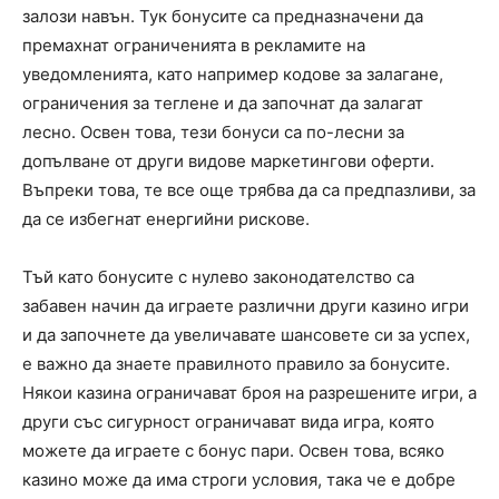
залози навън. Тук бонусите са предназначени да
премахнат ограниченията в рекламите на
уведомленията, като например кодове за залагане,
ограничения за теглене и да започнат да залагат
лесно. Освен това, тези бонуси са по-лесни за
допълване от други видове маркетингови оферти.
Въпреки това, те все още трябва да са предпазливи, за
да се избегнат енергийни рискове.
Тъй като бонусите с нулево законодателство са
забавен начин да играете различни други казино игри
и да започнете да увеличавате шансовете си за успех,
е важно да знаете правилното правило за бонусите.
Някои казина ограничават броя на разрешените игри, а
други със сигурност ограничават вида игра, която
можете да играете с бонус пари. Освен това, всяко
казино може да има строги условия, така че е добре