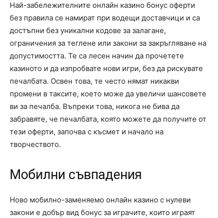
Най-забележителните онлайн казино бонус оферти
без правила се намират при водещи доставчици и са
достъпни без уникални кодове за залагане,
ограничения за теглене или закони за закръгляване на
допустимостта. Те са лесен начин да прочетете
казиното и да изпробвате нови игри, без да рискувате
печалбата. Освен това, те често нямат никакви
промени в таксите, което може да увеличи шансовете
ви за печалба. Въпреки това, никога не бива да
забравяте, че печалбата, която можете да получите от
тези оферти, започва с късмет и начало на
творчеството.
Мобилни съвпадения
Ново мобилно-заменяемо онлайн казино с нулеви
закони е добър вид бонус за играчите, които играят