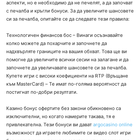
аспекти, но е необходимо да не печелят, а да започват
с печалба и кръгли бонуси. За да увеличите шансовете
си за печалба, опитайте се да следвате тези правила:
Технологичен финансов бос – Винаги осъзнавайте
колко можете да похарчите и започнете да
надхвърляте границите на вашия обхват. Това ще ви
помогне да увеличите всички сесии на залагане и да
започнете да увеличавате шансовете си за печалба.
Купете игри с високи коефициенти на RTP (Връщане
към MasterCard) – Те имат по-голяма вероятност да
постигнат по-добри резултати.
Казино бонус офертите без закони обикновено са
изключителни, но когато намерите такава, тя е
привлекателна. Тези бонуси ви дават
argocasino online
възможност да играете любимите си видео слот игри