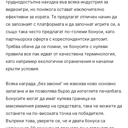
труднодостъпна находка във всяка индустрия за
видеоигри, но понякога остават изключително
ефективни за хората. Те предлагат отличен начин да
се запознаят с платформата и да започнат игрите си, а
също така често предлагат по-големи бонуси, като
партньорска оферта с кореспондентски депозит.
Трябва обаче да се помни, че бонусите с нулеви
правила все пак идват от качествена терминология,
като например екологични ограничения и начални
кръгли условия.
Всяка награда „без закони“ не изисква ново основно
залагане и ви позволява бързо да изтеглите печалбата.
Бонусите могат да имат нулева граница на
максималния размер на средствата, така че можете да
останете на по-високата точка на победителя.
Въпреки това, уверете се, че и двата бонуса са