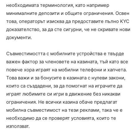
необходимата терминология, като например
минималните депозити и общите ограничения. Освен
това, операторът изисква да предоставите пълно KYC
доказателство, за да сте сигурни, че не скривате нови
документи.
Съвместимостта с мобилните устройства е твърде
важен фактор за членовете на казината, тъй като все
повече хора играят на мобилни телефони и хапчета.
Това важи и за бонусите в казината с нулеви закони,
които са създадени, за да помогнат на играчите да
играят любимите си игри в движение без никакви
ограничения. Не всички казина обаче предлагат
мобилна съвместимост на тези реклами, така че е
необходимо да се проверят условията, които те
използват.