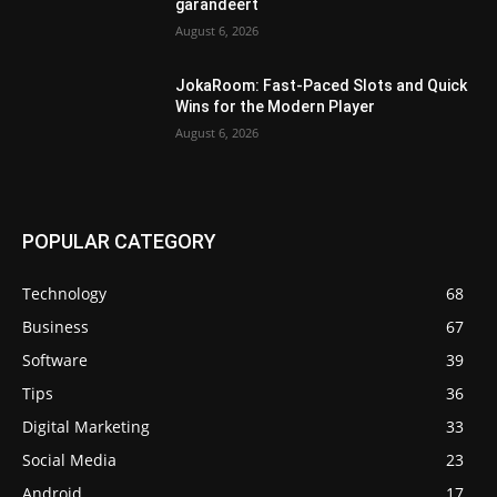
garandeert
August 6, 2026
JokaRoom: Fast‑Paced Slots and Quick
Wins for the Modern Player
August 6, 2026
POPULAR CATEGORY
Technology
68
Business
67
Software
39
Tips
36
Digital Marketing
33
Social Media
23
Android
17