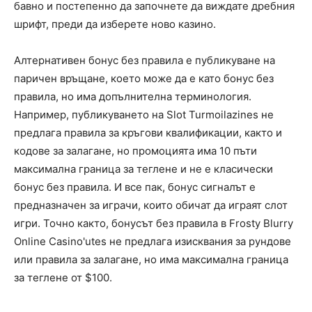
бавно и постепенно да започнете да виждате дребния
шрифт, преди да изберете ново казино.
Алтернативен бонус без правила е публикуване на
паричен връщане, което може да е като бонус без
правила, но има допълнителна терминология.
Например, публикуването на Slot Turmoilazines не
предлага правила за кръгови квалификации, както и
кодове за залагане, но промоцията има 10 пъти
максимална граница за теглене и не е класически
бонус без правила. И все пак, бонус сигналът е
предназначен за играчи, които обичат да играят слот
игри. Точно както, бонусът без правила в Frosty Blurry
Online Casino'utes не предлага изисквания за рундове
или правила за залагане, но има максимална граница
за теглене от $100.