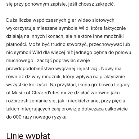
się przy ponownym zapisie, jeśli chcesz zakręcić.
Duża liczba współczesnych gier wideo slotowych
wykorzystuje mieszane symbole Wild, które faktycznie
działają na innych ikonach, ale niektóre inne mnożniki
płatności. Może być trudno stworzyć, przechowywać lub
nic symboli Wild dla więcej niż jednego bębna do połowu
muchowego i zacząć poprawiać swoje
prawdopodobieństwo wygranej rejestracji. Nowy ma
również dziwny mnożnik, który wpływa na praktycznie
wszystkie korzyści. Na przykład, ikona grobowca Legacy
of Music of Cleared'utes może działać zarówno jako
rozprzestrzenianie się, jak i nieokiełznane, przy pięciu
takich integrujących całą prowizję dotyczącą całkowicie
do 000 razy nowego ryzyka.
Linie wypłat