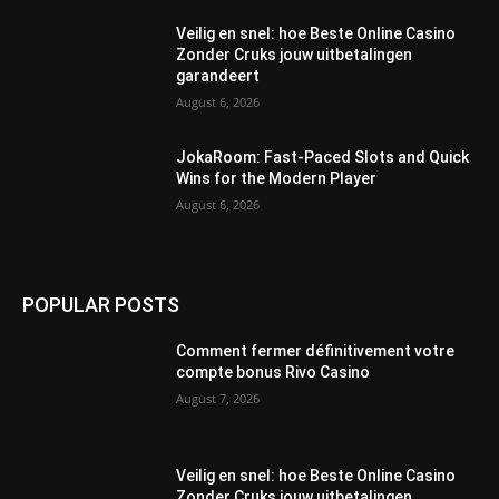
Veilig en snel: hoe Beste Online Casino
Zonder Cruks jouw uitbetalingen
garandeert
August 6, 2026
JokaRoom: Fast‑Paced Slots and Quick
Wins for the Modern Player
August 6, 2026
POPULAR POSTS
Comment fermer définitivement votre
compte bonus Rivo Casino
August 7, 2026
Veilig en snel: hoe Beste Online Casino
Zonder Cruks jouw uitbetalingen