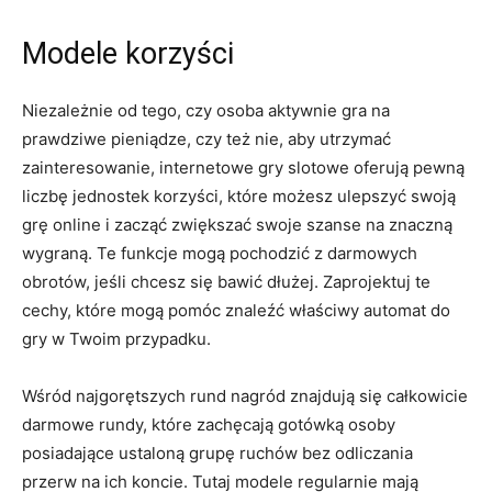
Modele korzyści
Niezależnie od tego, czy osoba aktywnie gra na
prawdziwe pieniądze, czy też nie, aby utrzymać
zainteresowanie, internetowe gry slotowe oferują pewną
liczbę jednostek korzyści, które możesz ulepszyć swoją
grę online i zacząć zwiększać swoje szanse na znaczną
wygraną. Te funkcje mogą pochodzić z darmowych
obrotów, jeśli chcesz się bawić dłużej. Zaprojektuj te
cechy, które mogą pomóc znaleźć właściwy automat do
gry w Twoim przypadku.
Wśród najgorętszych rund nagród znajdują się całkowicie
darmowe rundy, które zachęcają gotówką osoby
posiadające ustaloną grupę ruchów bez odliczania
przerw na ich koncie. Tutaj modele regularnie mają