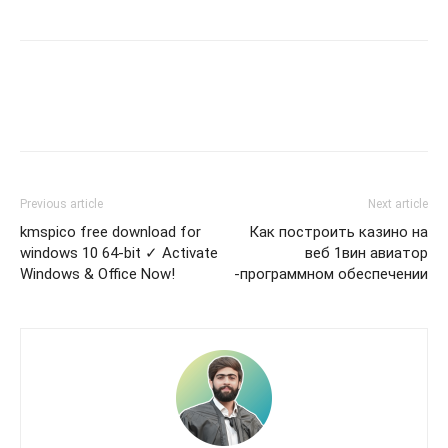
Previous article
Next article
kmspico free download for
Как построить казино на
windows 10 64-bit ✓ Activate
веб 1вин авиатор
Windows & Office Now!
-программном обеспечении