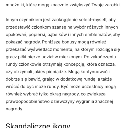
mnożniki, które mogą znacznie zwiększyć Twoje zarobki.
Innym czynnikiem jest zaokrąglenie select-myself, aby
przedstawić członkom szansę na wybór różnych innych
opakowań, popiersi, bąbelków i innych emblematów, aby
pokazać nagrody. Poniższe bonusy mogą również
przekazać wyświetlacz momentu, na którym rozciąga się
gracz piłki bierze udział w mierzonym. Po zakończeniu
rundy członkowie otrzymają koncepcję, która oznacza,
czy otrzymali jakieś pieniądze. Mogą kontynuować i
dobrze się bawić, grając w dodatkową rundę, a także
wrócić do być może rundy. Być może uczestnicy mogą
również wybrać tylko okrąg nagrody, co zwiększa
prawdopodobieństwo dziewczyny wygrania znacznej
nagrody.
Skandaliczne ikony