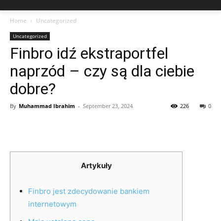
Home
Uncategorized
Uncategorized
Finbro idź ekstraportfel
naprzód – czy są dla ciebie
dobre?
By
Muhammad Ibrahim
-
September 23, 2024
226
0
Artykuły
Finbro jest zdecydowanie bankiem
internetowym