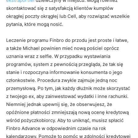
ekstraportfel
dziewczyny w miejscu. Mogą również
skontaktować się z satysfakcją klientów kumplów
okrągłej poczty okrągłej lub Cell, aby rozwiązać wszelkie
pytania, które mogą nosić.
Leczenie programu Finbro do przodu jest proste i łatwe,
a także Michael powinien mieć nową pościel oprócz
uznania wraz z selfie. W przypadku wystawiania
programów, system z pewnością przegląda, że ​​tak się
stanie i rozpoczyna informowanie konsumenta o jego
członkostwie. Procedura zwykle zajmuje jedną noc
przemysłową. Po tym, jak każdy dłużnik może skorzystać
z twojego ex, aby zainwestować wydatki i inne rachunki.
Niemniej jednak upewnij się, że obserwujesz, że
opóźnione płatności zmniejszają nową ocenę kredytową
wśród pożyczkobiorcy. Aby to uniknąć, musisz spłacić
Finbro Advance w odpowiednim czasie na rok
kalendarzowy. Pomoże to pomóc w zdolności kredytowej