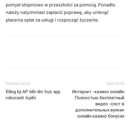
pomysł stopniowo w przeszłości za pomocą. Ponadto
należy natychmiast zapłacić poprawę, aby uniknąć
płacenia opłat za usługi i rozpocząć życzenie.
Previous article
Next article
Đăng ký AP tiến lên trực app
Интернет -казино онлайн
robocash tuyến
Полностью бесплатный
видео -слот в
дополнительных вулкан
онлайн казино бонусах